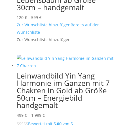
Lebensbaum ab Größe
30cm – handgemalt
Preisspanne:
120
€
–
599
€
120 €
Zur Wunschliste hinzufügen
Bereits auf der
bis
Wunschliste
599 €
Zur Wunschliste hinzufügen
Leinwandbild Yin Yang
Harmonie im Ganzen mit 7
Chakren in Gold ab Größe
50cm – Energiebild
handgemalt
Preisspanne:
499
€
–
1.999
€
499 €
Bewertet mit
5.00
von 5