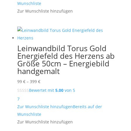
Wunschliste
Zur Wunschliste hinzufügen
Leinwandbild Torus Gold
Energiefeld des Herzens ab
Größe 50cm – Energiebild
handgemalt
Preisspanne:
99
€
–
399
€
99 €
Bewertet mit
5.00
von 5
bis
7
399 €
Zur Wunschliste hinzufügen
Bereits auf der
Wunschliste
Zur Wunschliste hinzufügen