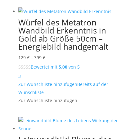
Würfel des Metatron
Wandbild Erkenntnis in
Gold ab Größe 50cm –
Energiebild handgemalt
Preisspanne:
129
€
–
399
€
129 €
Bewertet mit
5.00
von 5
bis
3
399 €
Zur Wunschliste hinzufügen
Bereits auf der
Wunschliste
Zur Wunschliste hinzufügen