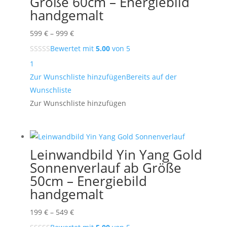
Größe 60cm – Energiebild
handgemalt
Preisspanne:
599
€
–
999
€
599 €
Bewertet mit
5.00
von 5
bis
1
999 €
Zur Wunschliste hinzufügen
Bereits auf der
Wunschliste
Zur Wunschliste hinzufügen
Leinwandbild Yin Yang Gold
Sonnenverlauf ab Größe
50cm – Energiebild
handgemalt
Preisspanne:
199
€
–
549
€
199 €