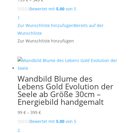
199 €
Bewertet mit
5.00
von 5
bis
1
549 €
Zur Wunschliste hinzufügen
Bereits auf der
Wunschliste
Zur Wunschliste hinzufügen
Wandbild Blume des
Lebens Gold Evolution der
Seele ab Größe 30cm –
Energiebild handgemalt
Preisspanne:
99
€
–
399
€
99 €
Bewertet mit
5.00
von 5
bis
2