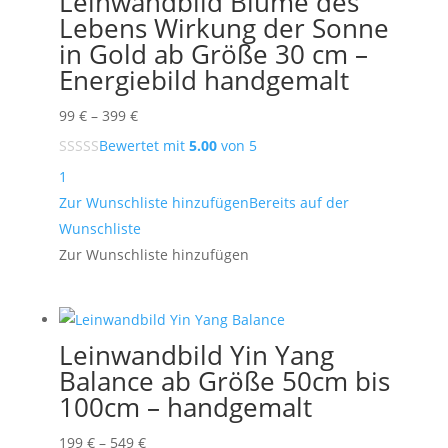
Leinwandbild Blume des
Lebens Wirkung der Sonne
in Gold ab Größe 30 cm –
Energiebild handgemalt
Preisspanne:
99
€
–
399
€
99 €
Bewertet mit
5.00
von 5
bis
1
399 €
Zur Wunschliste hinzufügen
Bereits auf der
Wunschliste
Zur Wunschliste hinzufügen
Leinwandbild Yin Yang
Balance ab Größe 50cm bis
100cm – handgemalt
Preisspanne:
199
€
–
549
€