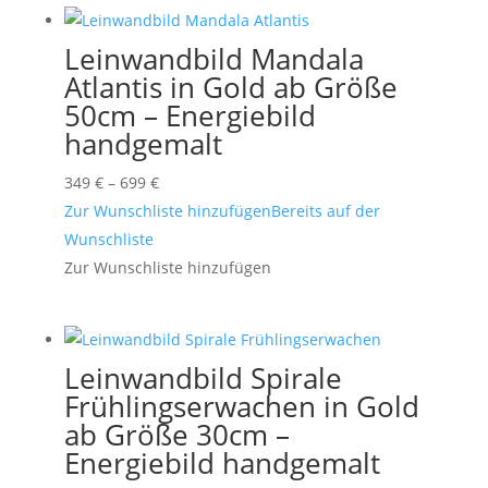
Leinwandbild Mandala
Atlantis in Gold ab Größe
50cm – Energiebild
handgemalt
Preisspanne:
349
€
–
699
€
349 €
Zur Wunschliste hinzufügen
Bereits auf der
bis
Wunschliste
699 €
Zur Wunschliste hinzufügen
Leinwandbild Spirale
Frühlingserwachen in Gold
ab Größe 30cm –
Energiebild handgemalt