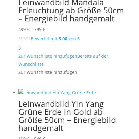
Leinwandbild Mandala
Erleuchtung ab Größe 50cm
– Energiebild handgemalt
Preisspanne:
499
€
–
799
€
499 €
Bewertet mit
5.00
von 5
bis
3
799 €
Zur Wunschliste hinzufügen
Bereits auf der
Wunschliste
Zur Wunschliste hinzufügen
Leinwandbild Yin Yang
Grüne Erde in Gold ab
Größe 50cm – Energiebild
handgemalt
Preisspanne:
199
€
–
549
€