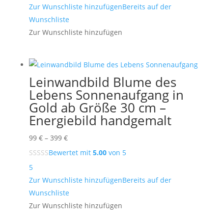
399 €
Zur Wunschliste hinzufügen
Bereits auf der
Wunschliste
Zur Wunschliste hinzufügen
Leinwandbild Blume des
Lebens Sonnenaufgang in
Gold ab Größe 30 cm –
Energiebild handgemalt
Preisspanne:
99
€
–
399
€
99 €
Bewertet mit
5.00
von 5
bis
5
399 €
Zur Wunschliste hinzufügen
Bereits auf der
Wunschliste
Zur Wunschliste hinzufügen