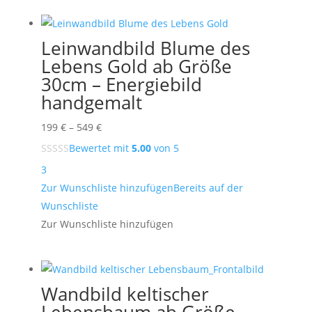
Leinwandbild Blume des
Lebens Gold ab Größe
30cm – Energiebild
handgemalt
Preisspanne:
199
€
–
549
€
199 €
Bewertet mit
5.00
von 5
bis
3
549 €
Zur Wunschliste hinzufügen
Bereits auf der
Wunschliste
Zur Wunschliste hinzufügen
Wandbild keltischer