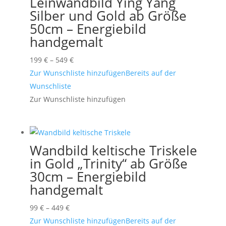
Leinwandbild Ying Yang
Silber und Gold ab Größe
50cm – Energiebild
handgemalt
Preisspanne:
199
€
–
549
€
199 €
Zur Wunschliste hinzufügen
Bereits auf der
bis
Wunschliste
549 €
Zur Wunschliste hinzufügen
Wandbild keltische Triskele
in Gold „Trinity“ ab Größe
30cm – Energiebild
handgemalt
Preisspanne:
99
€
–
449
€
99 €
Zur Wunschliste hinzufügen
Bereits auf der