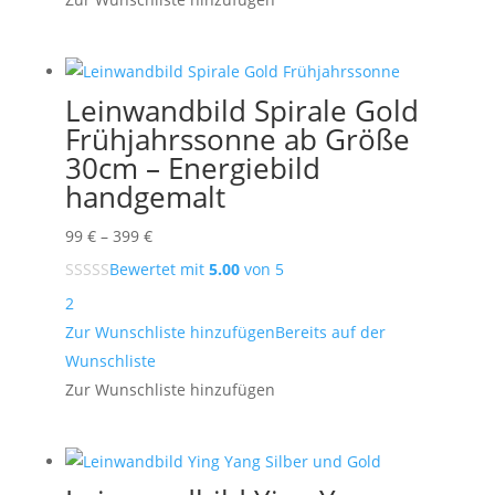
Leinwandbild Spirale Gold
Frühjahrssonne ab Größe
30cm – Energiebild
handgemalt
Preisspanne:
99
€
–
399
€
99 €
Bewertet mit
5.00
von 5
bis
2
399 €
Zur Wunschliste hinzufügen
Bereits auf der
Wunschliste
Zur Wunschliste hinzufügen