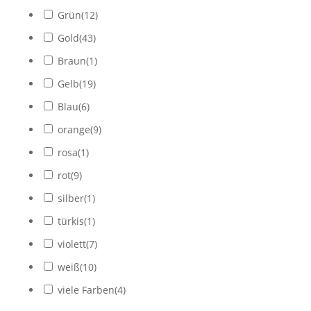
Grün
(
12
)
Gold
(
43
)
Braun
(
1
)
Gelb
(
19
)
Blau
(
6
)
orange
(
9
)
rosa
(
1
)
rot
(
9
)
silber
(
1
)
türkis
(
1
)
violett
(
7
)
weiß
(
10
)
viele Farben
(
4
)