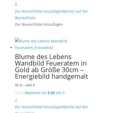
bis
5
1.999 €
Zur Wunschliste hinzufügen
Bereits auf der
Wunschliste
Zur Wunschliste hinzufügen
Blume des Lebens
Wandbild Feueratem in
Gold ab Größe 30cm –
Energiebild handgemalt
Preisspanne:
99
€
–
449
€
99 €
Bewertet mit
5.00
von 5
bis
2
449 €
Zur Wunschliste hinzufügen
Bereits auf der