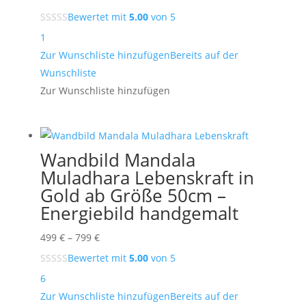
199 €
Bewertet mit
5.00
von 5
bis
1
549 €
Zur Wunschliste hinzufügen
Bereits auf der
Wunschliste
Zur Wunschliste hinzufügen
Wandbild Mandala
Muladhara Lebenskraft in
Gold ab Größe 50cm –
Energiebild handgemalt
Preisspanne:
499
€
–
799
€
499 €
Bewertet mit
5.00
von 5
bis
6
799 €
Zur Wunschliste hinzufügen
Bereits auf der