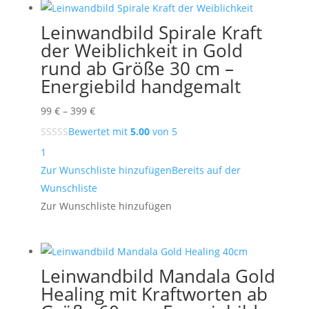
Leinwandbild Spirale Kraft
der Weiblichkeit in Gold
rund ab Größe 30 cm –
Energiebild handgemalt
Preisspanne:
99
€
–
399
€
99 €
Bewertet mit
5.00
von 5
bis
1
399 €
Zur Wunschliste hinzufügen
Bereits auf der
Wunschliste
Zur Wunschliste hinzufügen
Leinwandbild Mandala Gold
Healing mit Kraftworten ab