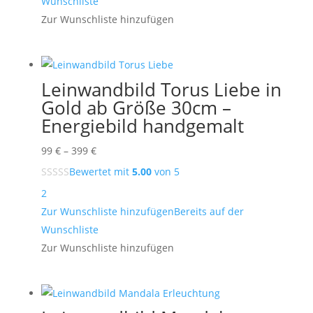
Wunschliste
Zur Wunschliste hinzufügen
Leinwandbild Torus Liebe in
Gold ab Größe 30cm –
Energiebild handgemalt
Preisspanne:
99
€
–
399
€
99 €
Bewertet mit
5.00
von 5
bis
2
399 €
Zur Wunschliste hinzufügen
Bereits auf der
Wunschliste
Zur Wunschliste hinzufügen