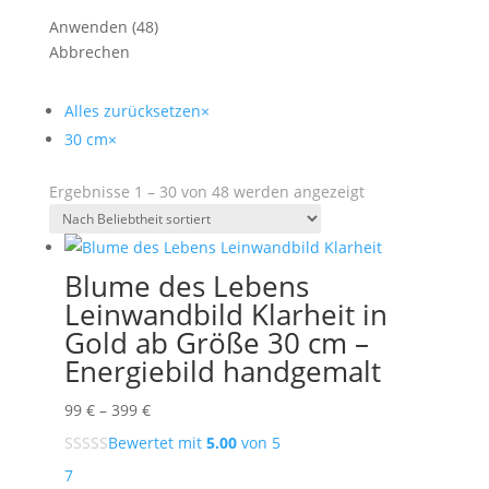
Anwenden
(
48
)
Abbrechen
Alles zurücksetzen
×
30 cm
×
Nach
Ergebnisse 1 – 30 von 48 werden angezeigt
Beliebtheit
sortiert
Blume des Lebens
Leinwandbild Klarheit in
Gold ab Größe 30 cm –
Energiebild handgemalt
Preisspanne:
99
€
–
399
€
99 €
Bewertet mit
5.00
von 5
bis
7