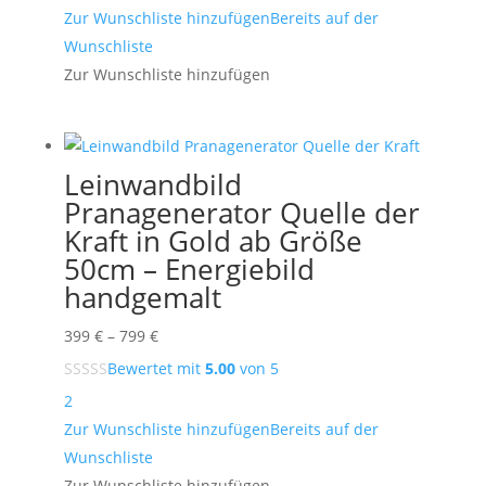
399 €
Zur Wunschliste hinzufügen
Bereits auf der
Wunschliste
Zur Wunschliste hinzufügen
Leinwandbild
Pranagenerator Quelle der
Kraft in Gold ab Größe
50cm – Energiebild
handgemalt
Preisspanne:
399
€
–
799
€
399 €
Bewertet mit
5.00
von 5
bis
2
799 €
Zur Wunschliste hinzufügen
Bereits auf der
Wunschliste
Zur Wunschliste hinzufügen