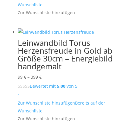
bis
Wunschliste
449 €
Zur Wunschliste hinzufügen
Leinwandbild Torus
Herzensfreude in Gold ab
Größe 30cm – Energiebild
handgemalt
Preisspanne:
99
€
–
399
€
99 €
Bewertet mit
5.00
von 5
bis
1
399 €
Zur Wunschliste hinzufügen
Bereits auf der
Wunschliste
Zur Wunschliste hinzufügen