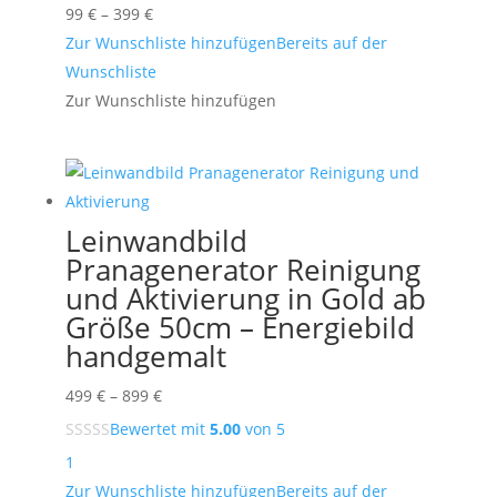
Preisspanne:
99
€
–
399
€
99 €
Zur Wunschliste hinzufügen
Bereits auf der
bis
Wunschliste
399 €
Zur Wunschliste hinzufügen
Leinwandbild
Pranagenerator Reinigung
und Aktivierung in Gold ab
Größe 50cm – Energiebild
handgemalt
Preisspanne:
499
€
–
899
€
499 €
Bewertet mit
5.00
von 5
bis
1
899 €
Zur Wunschliste hinzufügen
Bereits auf der