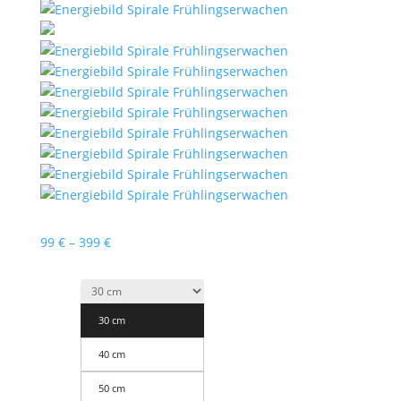
Preisspanne:
99
€
–
399
€
99 €
bis
399 €
30 cm
40 cm
50 cm