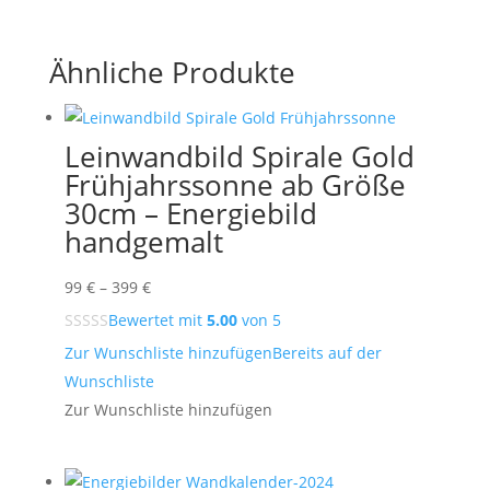
Ähnliche Produkte
Leinwandbild Spirale Gold
Frühjahrssonne ab Größe
30cm – Energiebild
handgemalt
Preisspanne:
99
€
–
399
€
99 €
Bewertet mit
5.00
von 5
bis
Zur Wunschliste hinzufügen
Bereits auf der
399 €
Wunschliste
Zur Wunschliste hinzufügen