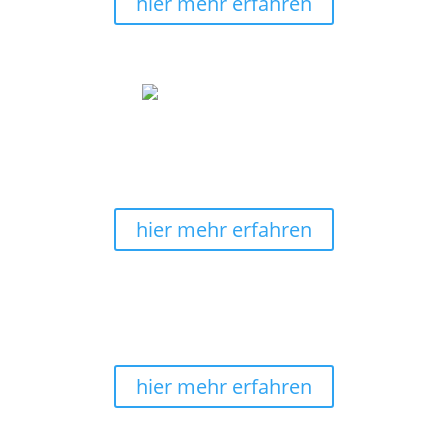
hier mehr erfahren
hier wird noch selbstgemalt
Alle Wandbilder sind 100% von uns selbst
handgemalt. Wir fertigen ebenfalls die
Keilrahmenleinwände selbst.
hier mehr erfahren
kostenlose Lieferung
Sicheres Shoppingerlebnis mit schneller Lieferung
und
Versandkostenfrei
in Deutschland.
hier mehr erfahren