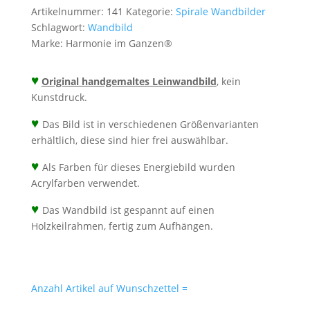
Energiebild
Artikelnummer:
141
Kategorie:
Spirale Wandbilder
handgemalt
Schlagwort:
Wandbild
Menge
Marke:
Harmonie im Ganzen®
♥
Original handgemaltes Leinwandbild
, kein
Kunstdruck.
♥
Das Bild ist in verschiedenen Größenvarianten
erhältlich, diese sind hier frei auswählbar.
♥
Als Farben für dieses Energiebild wurden
Acrylfarben verwendet.
♥
Das Wandbild ist gespannt auf einen
Holzkeilrahmen, fertig zum Aufhängen.
Anzahl Artikel auf Wunschzettel =