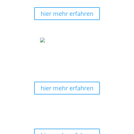
Deines Wandbildes
bezahlen
.
hier mehr erfahren
Wir machen Wohnträume wahr
Verschönere mit unseren energievollen und auch
edlen
Wandbildern
Deine Räumlichkeiten. Lass Dich
ispirieren.
hier mehr erfahren
30 Tage Rückgaberecht
Keine Sorge, solltest Du ein Wandbild umtauschen
wollen, geht das bis zu 30 Tage.