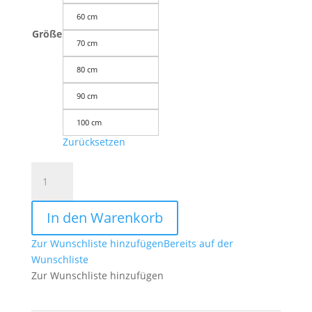
60 cm
Größe
70 cm
80 cm
90 cm
100 cm
Zurücksetzen
Leinwandbild
Spirale
Frühlingserwachen
In den Warenkorb
in
Gold
Zur Wunschliste hinzufügen
Bereits auf der
ab
Wunschliste
Größe
Zur Wunschliste hinzufügen
30cm
-