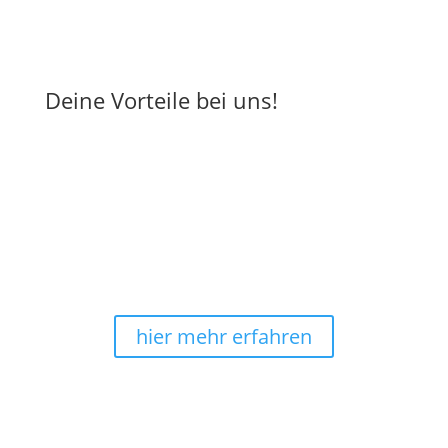
Deine Vorteile bei uns!
Energiebilder-Manufaktur seit
2010
Hochwertige Materialien, umweltschonende
Produktion in Deutschland
: Das sind wir - Harmonie
im Ganzen®.
hier mehr erfahren
sichere & bequeme Zahlung
Bei uns kannst Du noch ganz bequem
nach
Erhalt