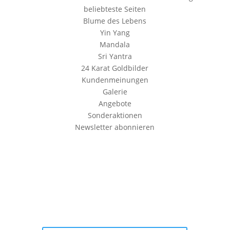
beliebteste Seiten
Blume des Lebens
Yin Yang
Mandala
Sri Yantra
24 Karat Goldbilder
Kundenmeinungen
Galerie
Angebote
Sonderaktionen
Newsletter abonnieren
Erhalte 10% RABATT auf Deine
erste Bestellung in unserem
Shop
Trage Dich Jetzt in unseren Newsletter ein, und
erhalte sofort den 10% Rabatt Gutschein Code per E-
Mail.