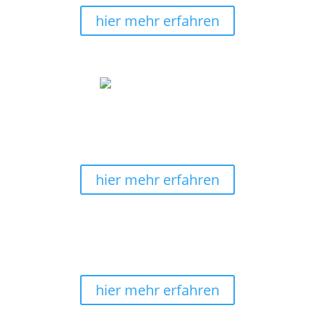
wollen, geht das bis zu 30 Tage.
hier mehr erfahren
hier wird noch selbstgemalt
Alle Wandbilder sind 100% von uns selbst
handgemalt. Wir fertigen ebenfalls die
Keilrahmenleinwände selbst.
hier mehr erfahren
kostenlose Lieferung
Sicheres Shoppingerlebnis mit schneller Lieferung
und
Versandkostenfrei
in Deutschland.
hier mehr erfahren