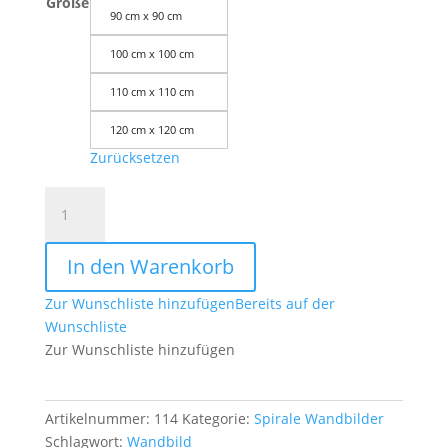
Größe
90 cm x 90 cm
100 cm x 100 cm
110 cm x 110 cm
120 cm x 120 cm
Zurücksetzen
Leinwandbild
Spirale
Solarplexus
In den Warenkorb
in
Gold
Zur Wunschliste hinzufügen
Bereits auf der
ab
Wunschliste
Größe
Zur Wunschliste hinzufügen
50cm
x
50cm
Artikelnummer:
114
Kategorie:
Spirale Wandbilder
-
Schlagwort:
Wandbild