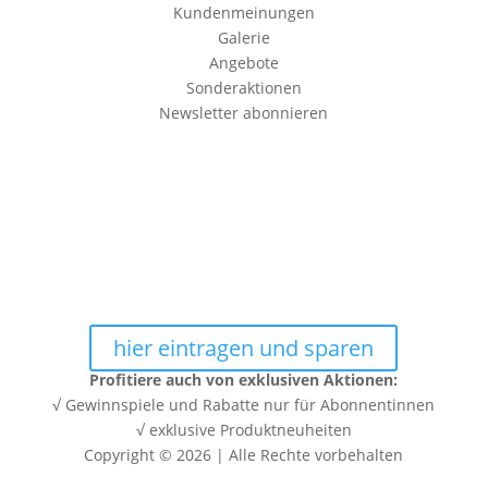
Kundenmeinungen
Galerie
Angebote
Sonderaktionen
Newsletter abonnieren
Erhalte 10% RABATT auf Deine
erste Bestellung in unserem
Shop
Trage Dich Jetzt in unseren Newsletter ein, und
erhalte sofort den 10% Rabatt Gutschein Code per E-
Mail.
hier eintragen und sparen
Profitiere auch von exklusiven Aktionen:
√ Gewinnspiele und Rabatte nur für Abonnentinnen
√ exklusive Produktneuheiten
Copyright © 2026 | Alle Rechte vorbehalten