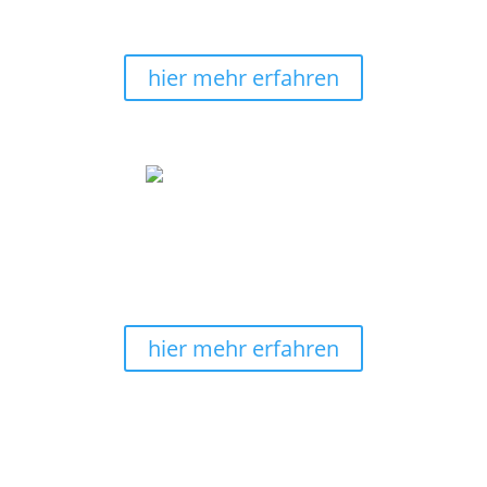
Bei uns kannst Du noch ganz bequem
nach
Erhalt
Deines Wandbildes
bezahlen
.
hier mehr erfahren
Wir machen Wohnträume wahr
Verschönere mit unseren energievollen und auch
edlen
Wandbildern
Deine Räumlichkeiten. Lass Dich
ispirieren.
hier mehr erfahren
30 Tage Rückgaberecht
Keine Sorge, solltest Du ein Wandbild umtauschen