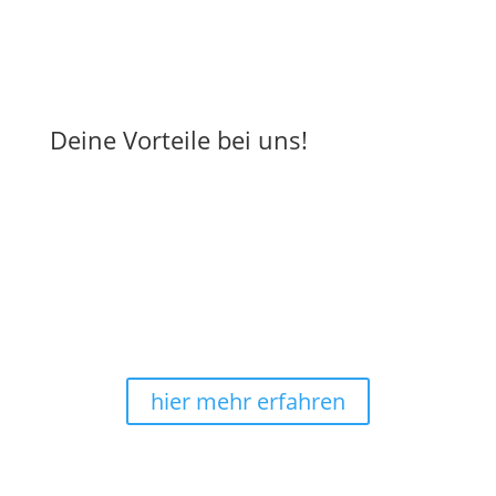
Deine Vorteile bei uns!
Energiebilder-Manufaktur seit
2010
Hochwertige Materialien, umweltschonende
Produktion in Deutschland
: Das sind wir - Harmonie
im Ganzen®.
hier mehr erfahren
sichere & bequeme Zahlung