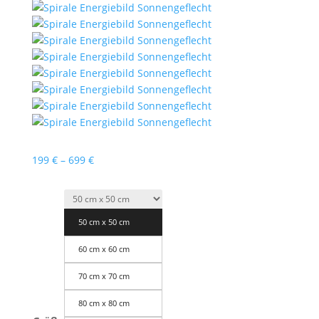
Preisspanne:
199
€
–
699
€
199 €
bis
699 €
50 cm x 50 cm
60 cm x 60 cm
70 cm x 70 cm
80 cm x 80 cm