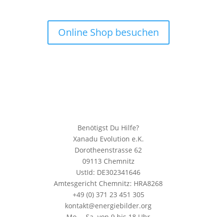
Online Shop besuchen
Benötigst Du Hilfe?
Xanadu Evolution e.K.
Dorotheenstrasse 62
09113 Chemnitz
UstId: DE302341646
Amtesgericht Chemnitz: HRA8268
+49 (0) 371 23 451 305
kontakt@energiebilder.org
Mo. – Sa. von 9 bis 18 Uhr