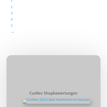
1
2
3
4
5
→
CusRev Shopbewertungen