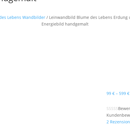
des Lebens Wandbilder
/ Leinwandbild Blume des Lebens Erdung u
Energiebild handgemalt
99
€
–
599
€
Bewer
Kundenbew
2
Rezensio