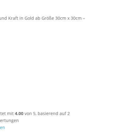
nd Kraft in Gold ab Größe 30cm x 30cm –
Preisspanne:
99 €
bis
tet mit
4.00
von 5, basierend auf
2
599 €
ertungen
nen