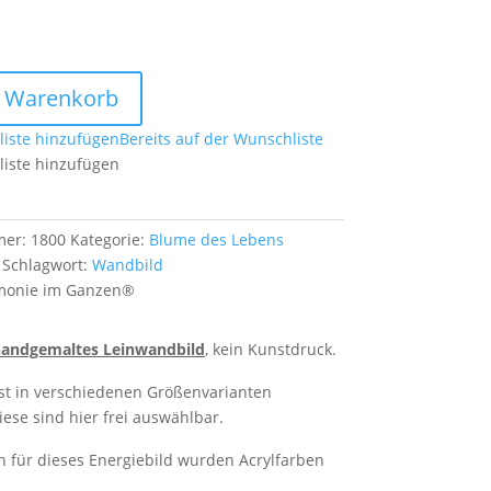
ld
n Warenkorb
iste hinzufügen
Bereits auf der Wunschliste
iste hinzufügen
mer:
1800
Kategorie:
Blume des Lebens
Schlagwort:
Wandbild
monie im Ganzen®
 handgemaltes Leinwandbild
, kein Kunstdruck.
ist in verschiedenen Größenvarianten
diese sind hier frei auswählbar.
n für dieses Energiebild wurden Acrylfarben