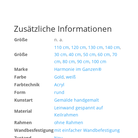
Zusätzliche Informationen
Größe
n. a.
110 cm
,
120 cm
,
130 cm
,
140 cm
,
Größe
30 cm
,
40 cm
,
50 cm
,
60 cm
,
70
cm
,
80 cm
,
90 cm
,
100 cm
Marke
Harmonie im Ganzen®
Farbe
Gold
,
weiß
Farbtechnik
Acryl
Form
rund
Kunstart
Gemälde handgemalt
Leinwand gespannt auf
Material
Keilrahmen
Rahmen
ohne Rahmen
Wandbesfestigung
mit einfacher Wandbefestigung
Zustand
Neu