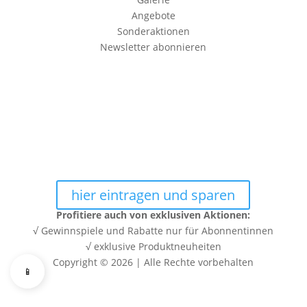
Angebote
Sonderaktionen
Newsletter abonnieren
Erhalte 10% RABATT auf Deine
erste Bestellung in unserem
Shop
Trage Dich Jetzt in unseren Newsletter ein, und
erhalte sofort den 10% Rabatt Gutschein Code per E-
Mail.
hier eintragen und sparen
Profitiere auch von exklusiven Aktionen:
√ Gewinnspiele und Rabatte nur für Abonnentinnen
√ exklusive Produktneuheiten
Copyright © 2026 | Alle Rechte vorbehalten
📱