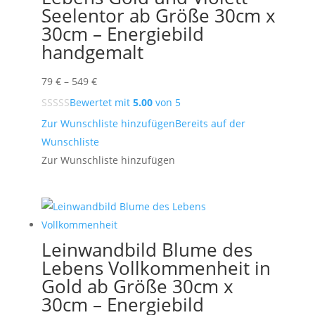
Seelentor ab Größe 30cm x
30cm – Energiebild
handgemalt
Preisspanne:
79
€
–
549
€
79 €
Bewertet mit
5.00
von 5
bis
Zur Wunschliste hinzufügen
Bereits auf der
549 €
Wunschliste
Zur Wunschliste hinzufügen
Leinwandbild Blume des
Lebens Vollkommenheit in
Gold ab Größe 30cm x
30cm – Energiebild