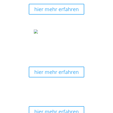
Deines Wandbildes
bezahlen
.
hier mehr erfahren
Wir machen Wohnträume wahr
Verschönere mit unseren energievollen und auch
edlen
Wandbildern
Deine Räumlichkeiten. Lass Dich
ispirieren.
hier mehr erfahren
30 Tage Rückgaberecht
Keine Sorge, solltest Du ein Wandbild umtauschen
wollen, geht das bis zu 30 Tage.
hier mehr erfahren