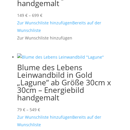
handgemalt
Preisspanne:
149
€
–
699
€
149 €
Zur Wunschliste hinzufügen
Bereits auf der
bis
Wunschliste
699 €
Zur Wunschliste hinzufügen
Blume des Lebens
Leinwandbild in Gold
„Lagune“ ab Größe 30cm x
30cm – Energiebild
handgemalt
Preisspanne:
79
€
–
549
€
79 €
Zur Wunschliste hinzufügen
Bereits auf der
bis
Wunschliste