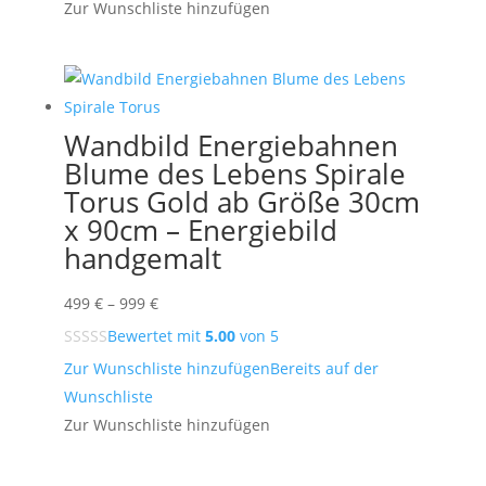
549 €
Zur Wunschliste hinzufügen
Wandbild Energiebahnen
Blume des Lebens Spirale
Torus Gold ab Größe 30cm
x 90cm – Energiebild
handgemalt
Preisspanne:
499
€
–
999
€
499 €
Bewertet mit
5.00
von 5
bis
Zur Wunschliste hinzufügen
Bereits auf der
999 €
Wunschliste
Zur Wunschliste hinzufügen