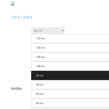
Preisspanne:
120
€
–
650
€
120 €
bis
650 €
110 cm
120 cm
130 cm
140 cm
30 cm
40 cm
Größe
50 cm
60 cm