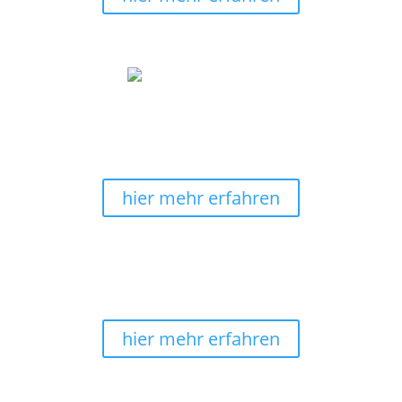
hier wird noch selbstgemalt
Alle Wandbilder sind 100% von uns selbst
handgemalt. Wir fertigen ebenfalls die
Keilrahmenleinwände selbst.
hier mehr erfahren
kostenlose Lieferung
Sicheres Shoppingerlebnis mit schneller Lieferung
und
Versandkostenfrei
in Deutschland.
hier mehr erfahren