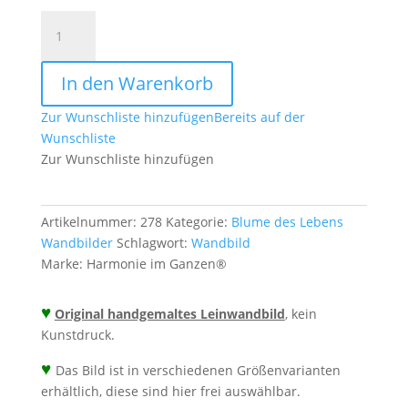
Wandbild
Blume
des
In den Warenkorb
Lebens
Wenn
Zur Wunschliste hinzufügen
Bereits auf der
Du
Wunschliste
loslässt
Zur Wunschliste hinzufügen
-
ab
Größe
Artikelnummer:
278
Kategorie:
Blume des Lebens
30
Wandbilder
Schlagwort:
Wandbild
cm
Marke:
Harmonie im Ganzen®
mit
Kraftspruch
♥
-
Original handgemaltes Leinwandbild
, kein
Energiebild
Kunstdruck.
handgemalt
♥
Das Bild ist in verschiedenen Größenvarianten
Menge
erhältlich, diese sind hier frei auswählbar.