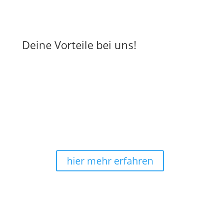
Deine Vorteile bei uns!
Energiebilder-Manufaktur seit
2010
Hochwertige Materialien, umweltschonende
Produktion in Deutschland
: Das sind wir - Harmonie
im Ganzen®.
hier mehr erfahren
sichere & bequeme Zahlung
Bei uns kannst Du noch ganz bequem
nach
Erhalt