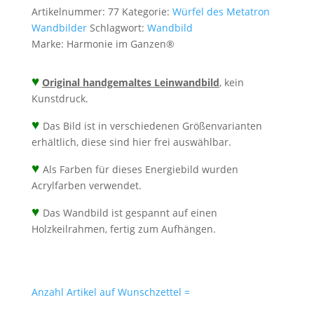
50cm
Artikelnummer:
77
Kategorie:
Würfel des Metatron
-
Wandbilder
Schlagwort:
Wandbild
Energiebild
Marke:
Harmonie im Ganzen®
handgemalt
Menge
♥
Original handgemaltes Leinwandbild
, kein
Kunstdruck.
♥
Das Bild ist in verschiedenen Größenvarianten
erhältlich, diese sind hier frei auswählbar.
♥
Als Farben für dieses Energiebild wurden
Acrylfarben verwendet.
♥
Das Wandbild ist gespannt auf einen
Holzkeilrahmen, fertig zum Aufhängen.
Anzahl Artikel auf Wunschzettel =