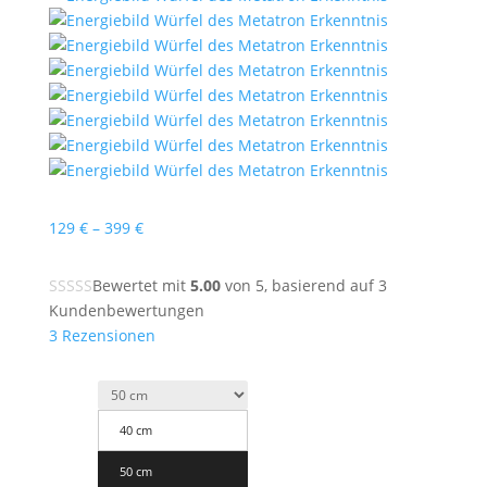
Preisspanne:
129
€
–
399
€
129 €
bis
Bewertet mit
5.00
von 5, basierend auf
3
399 €
Kundenbewertungen
3
Rezensionen
40 cm
50 cm