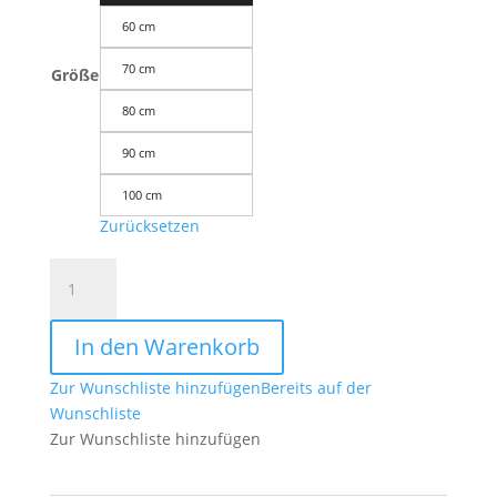
60 cm
70 cm
Größe
80 cm
90 cm
100 cm
Zurücksetzen
Würfel
des
Metatron
In den Warenkorb
Wandbild
Erkenntnis
Zur Wunschliste hinzufügen
Bereits auf der
in
Wunschliste
Gold
Zur Wunschliste hinzufügen
ab
Größe