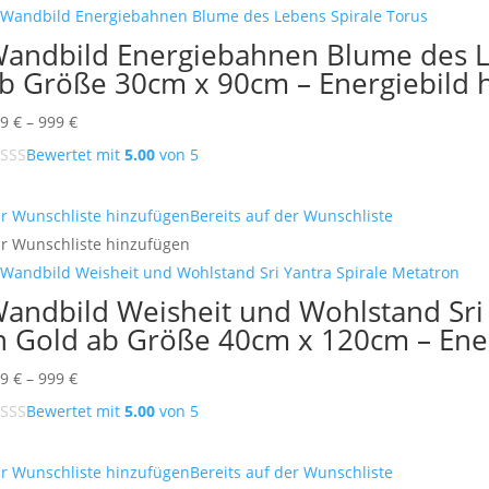
1.999 €
andbild Energiebahnen Blume des L
b Größe 30cm x 90cm – Energiebild
Preisspanne:
99
€
–
999
€
499 €
Bewertet mit
5.00
von 5
bis
999 €
r Wunschliste hinzufügen
Bereits auf der Wunschliste
r Wunschliste hinzufügen
andbild Weisheit und Wohlstand Sri 
n Gold ab Größe 40cm x 120cm – Ene
Preisspanne:
99
€
–
999
€
599 €
Bewertet mit
5.00
von 5
bis
999 €
r Wunschliste hinzufügen
Bereits auf der Wunschliste