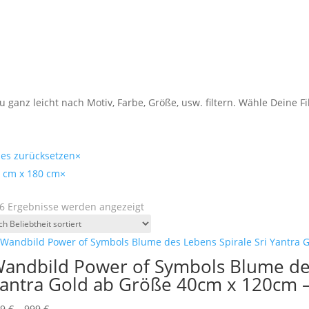
 ganz leicht nach Motiv, Farbe, Größe, usw. filtern. Wähle Deine 
les zurücksetzen
×
 cm x 180 cm
×
Nach
 6 Ergebnisse werden angezeigt
Beliebtheit
sortiert
andbild Power of Symbols Blume des
antra Gold ab Größe 40cm x 120cm –
Preisspanne:
99
€
–
999
€