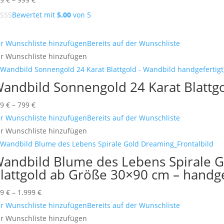
599 €
Bewertet mit
5.00
von 5
bis
999 €
r Wunschliste hinzufügen
Bereits auf der Wunschliste
r Wunschliste hinzufügen
andbild Sonnengold 24 Karat Blatt
Preisspanne:
99
€
–
799
€
399 €
r Wunschliste hinzufügen
Bereits auf der Wunschliste
bis
r Wunschliste hinzufügen
799 €
andbild Blume des Lebens Spirale G
lattgold ab Größe 30×90 cm – handg
Preisspanne:
99
€
–
1.999
€
999 €
r Wunschliste hinzufügen
Bereits auf der Wunschliste
bis
r Wunschliste hinzufügen