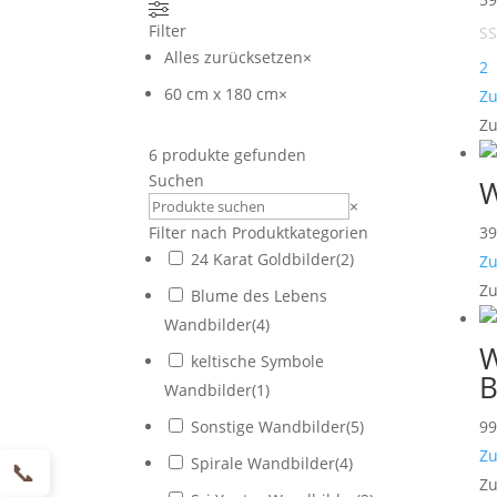
Filter
Alles zurücksetzen
×
2
60 cm x 180 cm
×
Zu
Zu
6
produkte gefunden
Suchen
W
Suchen
×
3
Filter nach Produktkategorien
24 Karat Goldbilder
(
2
)
Zu
Zu
Blume des Lebens
Wandbilder
(
4
)
W
keltische Symbole
B
Wandbilder
(
1
)
9
Sonstige Wandbilder
(
5
)
Zu
Spirale Wandbilder
(
4
)
📞
Zu