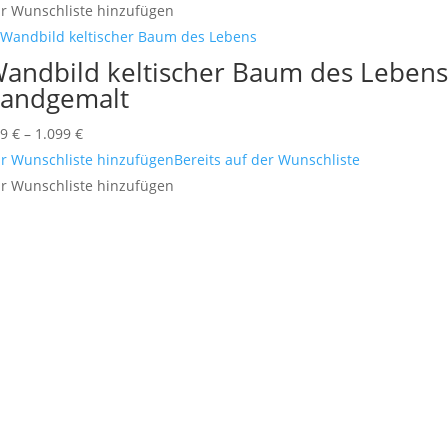
r Wunschliste hinzufügen
andbild keltischer Baum des Leben
andgemalt
Preisspanne:
99
€
–
1.099
€
499 €
r Wunschliste hinzufügen
Bereits auf der Wunschliste
bis
r Wunschliste hinzufügen
1.099 €