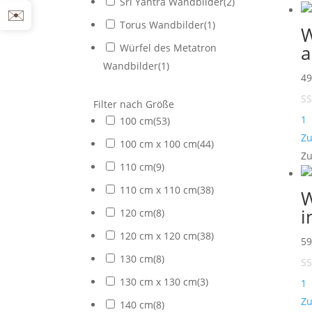
Sri Yantra Wandbilder
(
2
)
✉️
Torus Wandbilder
(
1
)
W
a
Würfel des Metatron
Wandbilder
(
1
)
4
Filter nach Größe
1
100 cm
(
53
)
Zu
100 cm x 100 cm
(
44
)
Zu
110 cm
(
9
)
110 cm x 110 cm
(
38
)
W
i
120 cm
(
8
)
120 cm x 120 cm
(
38
)
5
130 cm
(
8
)
130 cm x 130 cm
(
3
)
1
Zu
140 cm
(
8
)