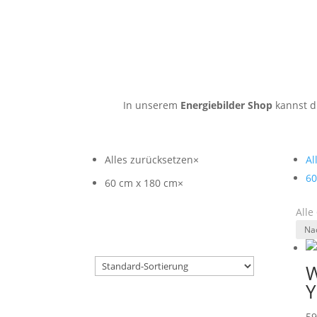
In unserem
Energiebilder Shop
kannst du
Alles zurücksetzen
×
Al
60
60 cm x 180 cm
×
Alle
W
Y
5