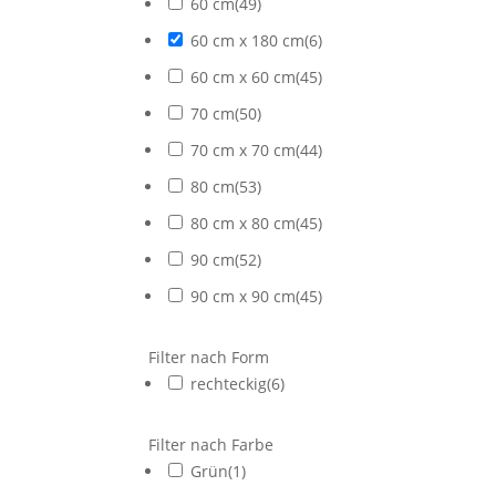
60 cm
(
49
)
60 cm x 180 cm
(
6
)
60 cm x 60 cm
(
45
)
70 cm
(
50
)
70 cm x 70 cm
(
44
)
80 cm
(
53
)
80 cm x 80 cm
(
45
)
90 cm
(
52
)
90 cm x 90 cm
(
45
)
Filter nach Form
rechteckig
(
6
)
Filter nach Farbe
Grün
(
1
)