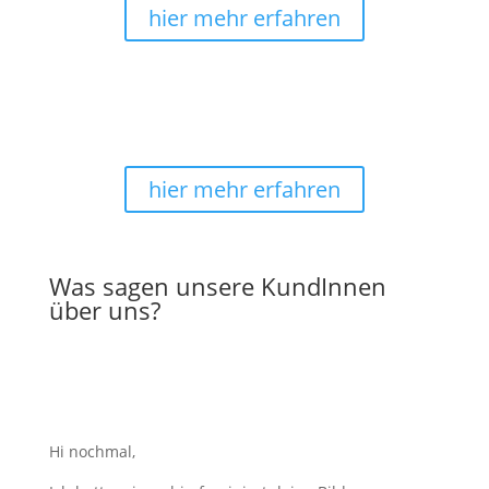
hier mehr erfahren
kostenlose Lieferung
Sicheres Shoppingerlebnis mit schneller Lieferung
und
Versandkostenfrei
in Deutschland.
hier mehr erfahren
Was sagen unsere KundInnen
über uns?
Hi nochmal,