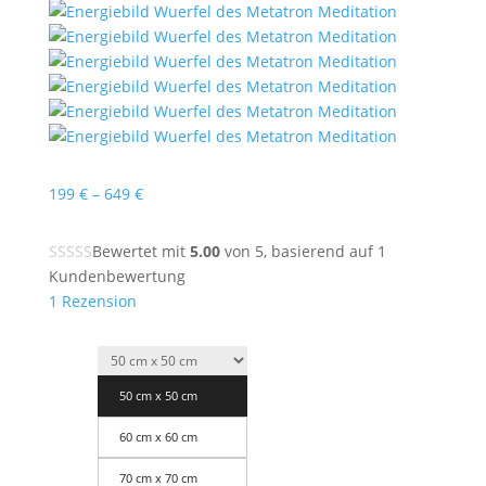
Preisspanne:
199
€
–
649
€
199 €
bis
Bewertet mit
5.00
von 5, basierend auf
1
649 €
Kundenbewertung
1
Rezension
50 cm x 50 cm
60 cm x 60 cm
70 cm x 70 cm