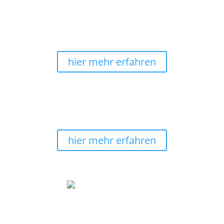
2010
Hochwertige Materialien, umweltschonende
Produktion in Deutschland
: Das sind wir - Harmonie
im Ganzen®.
hier mehr erfahren
sichere & bequeme Zahlung
Bei uns kannst Du noch ganz bequem
nach
Erhalt
Deines Wandbildes
bezahlen
.
hier mehr erfahren
Wir machen Wohnträume wahr