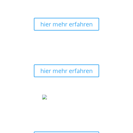
Verschönere mit unseren energievollen und auch
edlen
Wandbildern
Deine Räumlichkeiten. Lass Dich
ispirieren.
hier mehr erfahren
30 Tage Rückgaberecht
Keine Sorge, solltest Du ein Wandbild umtauschen
wollen, geht das bis zu 30 Tage.
hier mehr erfahren
hier wird noch selbstgemalt
Alle Wandbilder sind 100% von uns selbst
handgemalt. Wir fertigen ebenfalls die
Keilrahmenleinwände selbst.