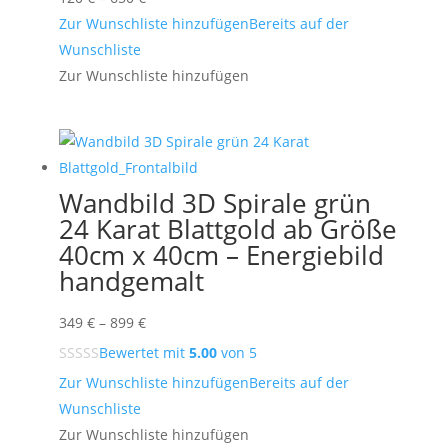
120 €
Zur Wunschliste hinzufügen
Bereits auf der
bis
Wunschliste
650 €
Zur Wunschliste hinzufügen
Wandbild 3D Spirale grün
24 Karat Blattgold ab Größe
40cm x 40cm – Energiebild
handgemalt
Preisspanne:
349
€
–
899
€
349 €
Bewertet mit
5.00
von 5
bis
Zur Wunschliste hinzufügen
Bereits auf der
899 €
Wunschliste
Zur Wunschliste hinzufügen