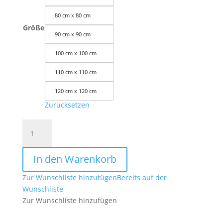
80 cm x 80 cm
Größe
90 cm x 90 cm
100 cm x 100 cm
110 cm x 110 cm
120 cm x 120 cm
Zurücksetzen
Leinwandbild
Würfel
des
In den Warenkorb
Metatron
Meditation
Zur Wunschliste hinzufügen
Bereits auf der
ab
Wunschliste
Größe
Zur Wunschliste hinzufügen
50cm
x