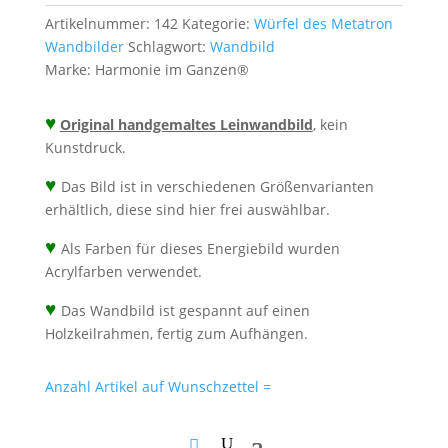
50cm
Artikelnummer:
142
Kategorie:
Würfel des Metatron
-
Wandbilder
Schlagwort:
Wandbild
Energiebild
Marke:
Harmonie im Ganzen®
handgemalt
Menge
♥
Original handgemaltes Leinwandbild
, kein
Kunstdruck.
♥
Das Bild ist in verschiedenen Größenvarianten
erhältlich, diese sind hier frei auswählbar.
♥
Als Farben für dieses Energiebild wurden
Acrylfarben verwendet.
♥
Das Wandbild ist gespannt auf einen
Holzkeilrahmen, fertig zum Aufhängen.
Anzahl Artikel auf Wunschzettel =