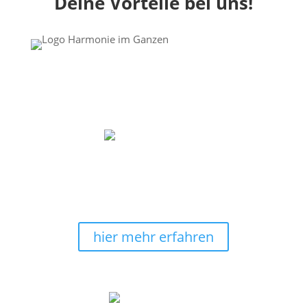
Deine Vorteile bei uns!
Energiebilder-Manufaktur seit
2010
Hochwertige Materialien, umweltschonende
Produktion in Deutschland
: Das sind wir -
Harmonie im Ganzen®.
hier mehr erfahren
sichere & bequeme Zahlung