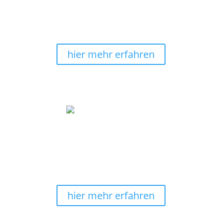
Bei uns kannst Du noch ganz bequem
nach
Erhalt
Deines Wandbildes
bezahlen
.
hier mehr erfahren
Wir machen Wohnträume
wahr
Verschönere mit unseren energievollen und auch
edlen
Wandbildern
Deine Räumlichkeiten. Lass
Dich ispirieren.
hier mehr erfahren