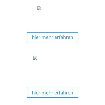
30 Tage Rückgaberecht
Keine Sorge, solltest Du ein Wandbild umtauschen
wollen, geht das bis zu 30 Tage.
hier mehr erfahren
hier wird noch selbstgemalt
Alle Wandbilder sind 100% von uns selbst
handgemalt. Wir fertigen ebenfalls die
Keilrahmenleinwände selbst.
hier mehr erfahren