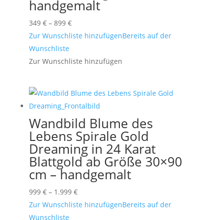
handgemalt
Preisspanne:
349
€
–
899
€
349 €
Zur Wunschliste hinzufügen
Bereits auf der
bis
Wunschliste
899 €
Zur Wunschliste hinzufügen
Wandbild Blume des
Lebens Spirale Gold
Dreaming in 24 Karat
Blattgold ab Größe 30×90
cm – handgemalt
Preisspanne:
999
€
–
1.999
€
999 €
Zur Wunschliste hinzufügen
Bereits auf der
bis
Wunschliste