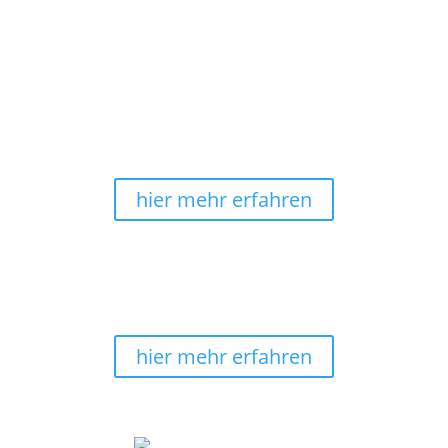
Energiebilder-Manufaktur seit
2010
Hochwertige Materialien, umweltschonende
Produktion in Deutschland
: Das sind wir - Harmonie
im Ganzen®.
hier mehr erfahren
sichere & bequeme Zahlung
Bei uns kannst Du noch ganz bequem
nach
Erhalt
Deines Wandbildes
bezahlen
.
hier mehr erfahren
Wir machen Wohnträume wahr