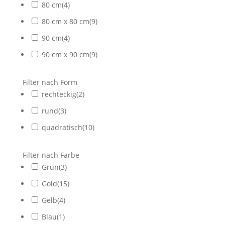
80 cm
(
4
)
80 cm x 80 cm
(
9
)
90 cm
(
4
)
90 cm x 90 cm
(
9
)
Filter nach Form
rechteckig
(
2
)
rund
(
3
)
quadratisch
(
10
)
Filter nach Farbe
Grün
(
3
)
Gold
(
15
)
Gelb
(
4
)
Blau
(
1
)