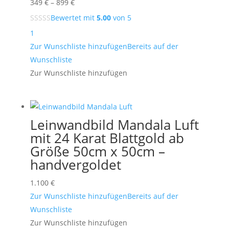
Preisspanne:
349
€
–
899
€
349 €
Bewertet mit
5.00
von 5
bis
1
899 €
Zur Wunschliste hinzufügen
Bereits auf der
Wunschliste
Zur Wunschliste hinzufügen
Leinwandbild Mandala Luft
mit 24 Karat Blattgold ab
Größe 50cm x 50cm –
handvergoldet
1.100
€
Zur Wunschliste hinzufügen
Bereits auf der
Wunschliste
Zur Wunschliste hinzufügen