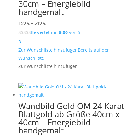
30cm – Energiebild
handgemalt
Preisspanne:
199
€
–
549
€
199 €
Bewertet mit
5.00
von 5
bis
3
549 €
Zur Wunschliste hinzufügen
Bereits auf der
Wunschliste
Zur Wunschliste hinzufügen
Wandbild Gold OM 24 Karat
Blattgold ab Größe 40cm x
40cm – Energiebild
handgemalt