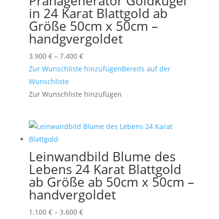
Pranagenerator Goldkugel
in 24 Karat Blattgold ab
Größe 50cm x 50cm –
handgvergoldet
Preisspanne:
3.900
€
–
7.400
€
3.900 €
Zur Wunschliste hinzufügen
Bereits auf der
bis
Wunschliste
7.400 €
Zur Wunschliste hinzufügen
Leinwandbild Blume des
Lebens 24 Karat Blattgold
ab Größe ab 50cm x 50cm –
handvergoldet
Preisspanne:
1.100
€
–
3.600
€