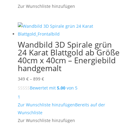
1.999 €
Zur Wunschliste hinzufügen
Wandbild 3D Spirale grün
24 Karat Blattgold ab Größe
40cm x 40cm – Energiebild
handgemalt
Preisspanne:
349
€
–
899
€
349 €
Bewertet mit
5.00
von 5
bis
1
899 €
Zur Wunschliste hinzufügen
Bereits auf der
Wunschliste
Zur Wunschliste hinzufügen