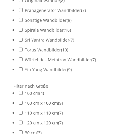
Originalbestände
(
8
)
Pranagenerator Wandbilder
(
7
)
Sonstige Wandbilder
(
8
)
Spirale Wandbilder
(
16
)
Sri Yantra Wandbilder
(
7
)
Torus Wandbilder
(
10
)
Würfel des Metatron Wandbilder
(
7
)
Yin Yang Wandbilder
(
9
)
Filter nach Größe
100 cm
(
4
)
100 cm x 100 cm
(
9
)
110 cm x 110 cm
(
7
)
120 cm x 120 cm
(
7
)
30 cm
(
3
)